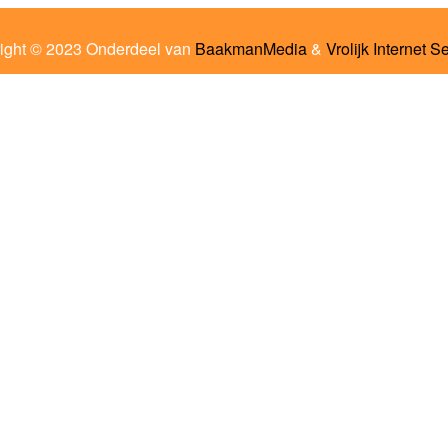
ight © 2023 Onderdeel van
BaakmanMedia
&
Vrolijk Internet S