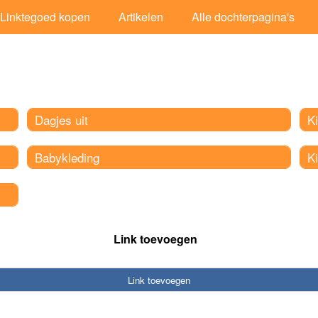
Linktegoed kopen
Artikelen
Alle dochterpagina's
Dagjes uit
Ki
Babykleding
K
Link toevoegen
Link toevoegen