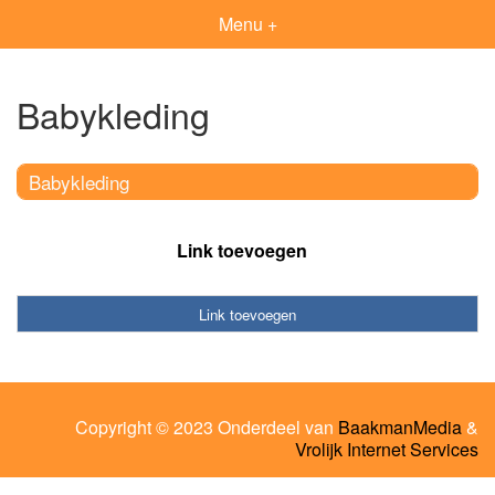
Menu +
Babykleding
Babykleding
Link toevoegen
Link toevoegen
Copyright © 2023 Onderdeel van
BaakmanMedia
&
Vrolijk Internet Services